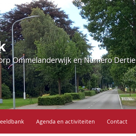
k
dorp Ommelanderwijk en Numero Derti
eeldbank
Agenda en activiteiten
Contact