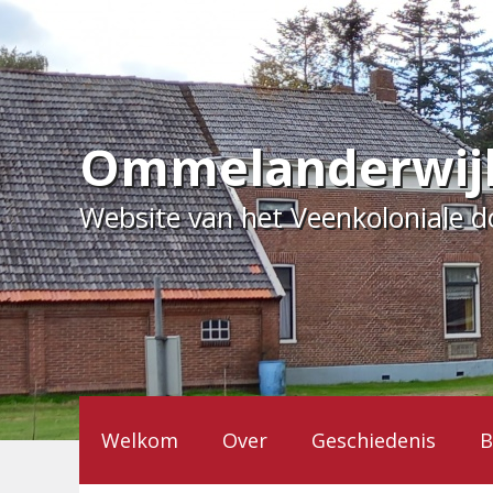
Ga
naar
de
inhoud
Ommelanderwij
Website van het Veenkoloniale 
Welkom
Over
Geschiedenis
B