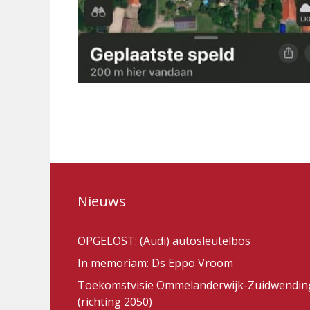
Nieuws
OPGELOST: (Audi) autosleutelbos
In memoriam: Ds Eppo Vroom
Toekomstvisie Ommelanderwijk-Zuidwendin
(richting 2050)