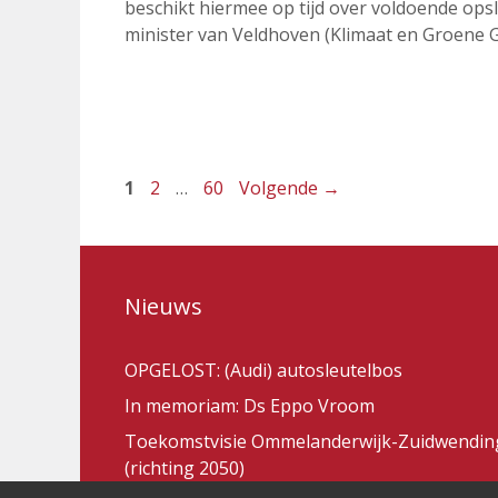
beschikt hiermee op tijd over voldoende opsl
minister van Veldhoven (Klimaat en Groene G
Pagina
Pagina
Pagina
1
2
…
60
Volgende
→
Nieuws
OPGELOST: (Audi) autosleutelbos
In memoriam: Ds Eppo Vroom
Toekomstvisie Ommelanderwijk-Zuidwendin
(richting 2050)