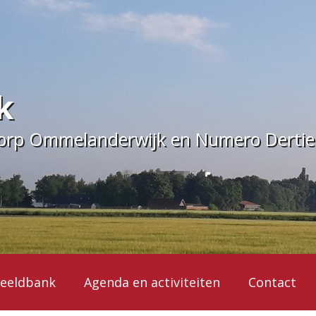
k
dorp Ommelanderwijk en Numero Derti
eeldbank
Agenda en activiteiten
Contact