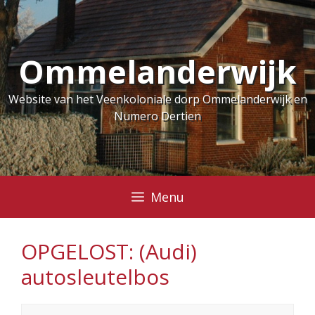
Ga
naar
de
Ommelanderwijk
inhoud
Website van het Veenkoloniale dorp Ommelanderwijk en
Numero Dertien
Menu
OPGELOST: (Audi)
autosleutelbos