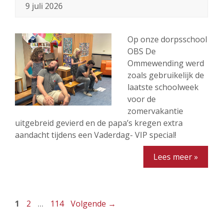
9 juli 2026
Op onze dorpsschool
OBS De
Ommewending werd
zoals gebruikelijk de
laatste schoolweek
voor de
zomervakantie
uitgebreid gevierd en de papa’s kregen extra
aandacht tijdens een Vaderdag- VIP special!
Lees meer »
Pagina
Pagina
Pagina
1
2
…
114
Volgende
→