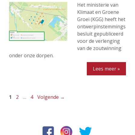
Het ministerie van
Klimaat en Groene
Groei (KGG) heeft het
ontwerpinstemmings
besluit gepubliceerd
voor de verlenging
van de zoutwinning
onder onze dorpen.
Lees meer »
Pagina
Pagina
Pagina
1
2
…
4
Volgende
→