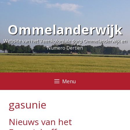
Ga
naar
de
Ommelanderwijk
inhoud
Website van het Veenkoloniale dorp Ommelanderwijk en
Numero Dertien
Menu
gasunie
Nieuws van het