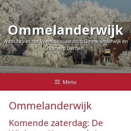
Ga
naar
de
Ommelanderwijk
inhoud
Website van het Veenkoloniale dorp Ommelanderwijk en
Numero Dertien
Menu
Ommelanderwijk
Komende zaterdag: De