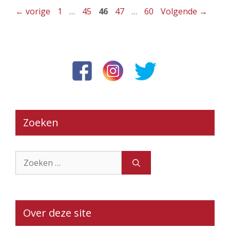
Pagina
Pagina
Pagina
Pagina
Pagina
←
vorige
1
…
45
46
47
…
60
Volgende
→
Zoeken
Zoek
naar:
Over deze site