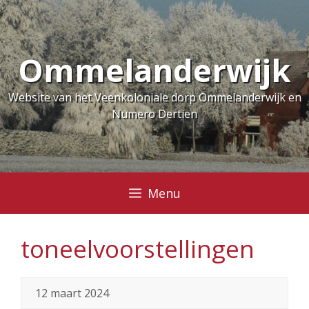
Ga
naar
de
Ommelanderwijk
inhoud
Website van het Veenkoloniale dorp Ommelanderwijk en
Numero Dertien
Menu
toneelvoorstellingen
12 maart 2024