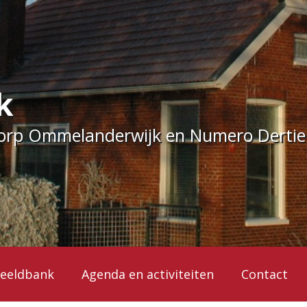
k
dorp Ommelanderwijk en Numero Derti
eeldbank
Agenda en activiteiten
Contact