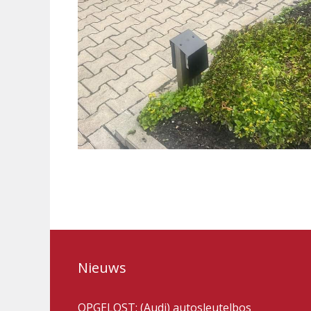
Nieuws
OPGELOST: (Audi) autosleutelbos