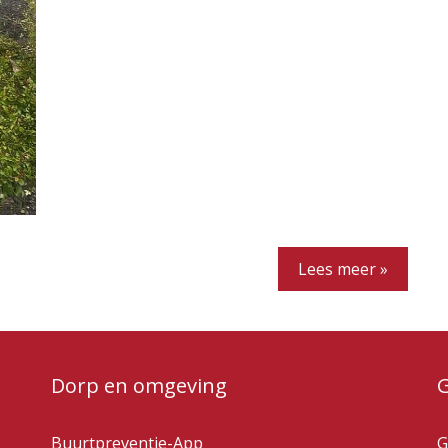
Lees meer »
Dorp en omgeving
Buurtpreventie-App
G