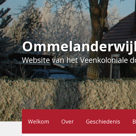
Ga
naar
de
inhoud
Ommelanderwij
Website van het Veenkoloniale 
Welkom
Over
Geschiedenis
B