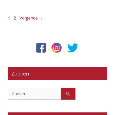
Pagina
Pagina
1
2
Volgende
→
Zoeken
Zoek
naar: