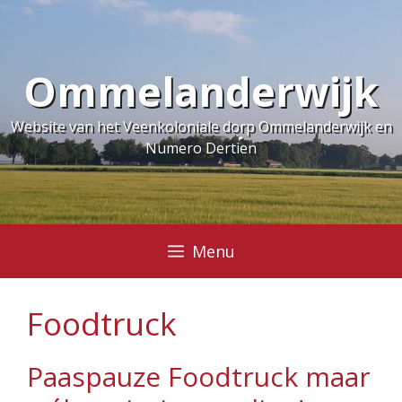
Ga
naar
de
Ommelanderwijk
inhoud
Website van het Veenkoloniale dorp Ommelanderwijk en
Numero Dertien
Menu
Foodtruck
Paaspauze Foodtruck maar