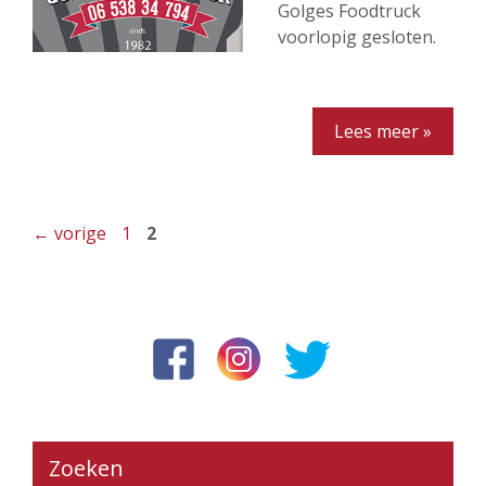
Golges Foodtruck
voorlopig gesloten.
Lees meer »
Pagina
Pagina
←
vorige
1
2
Zoeken