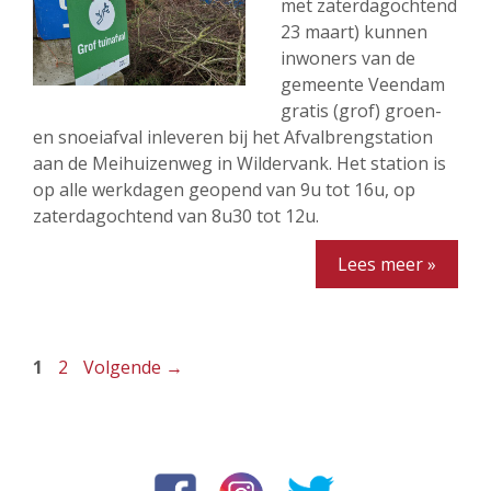
met zaterdagochtend
23 maart) kunnen
inwoners van de
gemeente Veendam
gratis (grof) groen-
en snoeiafval inleveren bij het Afvalbrengstation
aan de Meihuizenweg in Wildervank. Het station is
op alle werkdagen geopend van 9u tot 16u, op
zaterdagochtend van 8u30 tot 12u.
Lees meer »
Pagina
Pagina
1
2
Volgende
→