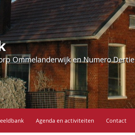
k
dorp Ommelanderwijk en Numero Derti
eeldbank
Agenda en activiteiten
Contact