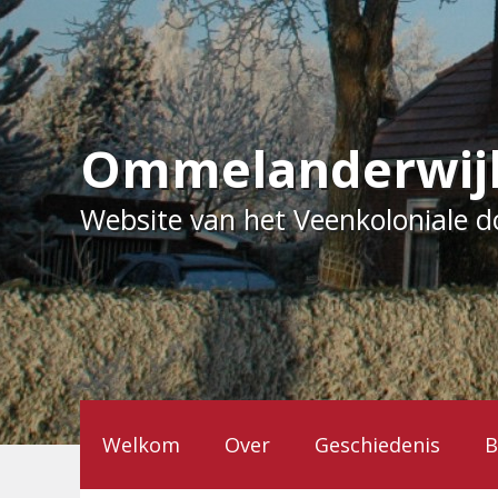
Ga
naar
de
inhoud
Ommelanderwij
Website van het Veenkoloniale 
Welkom
Over
Geschiedenis
B