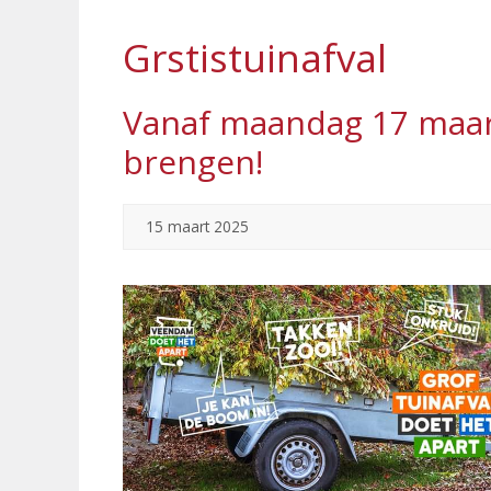
Grstistuinafval
Vanaf maandag 17 maart:
brengen!
15 maart 2025