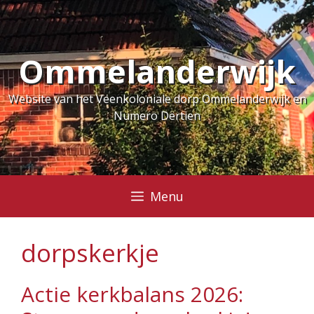
Ga
naar
de
Ommelanderwijk
inhoud
Website van het Veenkoloniale dorp Ommelanderwijk en
Numero Dertien
Menu
dorpskerkje
Actie kerkbalans 2026: