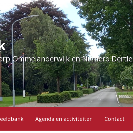
k
dorp Ommelanderwijk en Numero Derti
eeldbank
Agenda en activiteiten
Contact