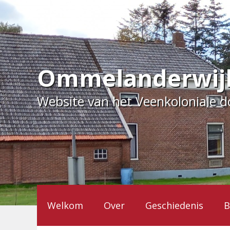
Ga
naar
de
inhoud
Ommelanderwij
Website van het Veenkoloniale 
Welkom
Over
Geschiedenis
B