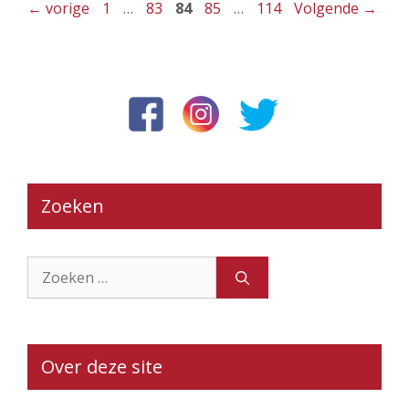
Pagina
Pagina
Pagina
Pagina
Pagina
←
vorige
1
…
83
84
85
…
114
Volgende
→
Zoeken
Zoek
naar:
Over deze site