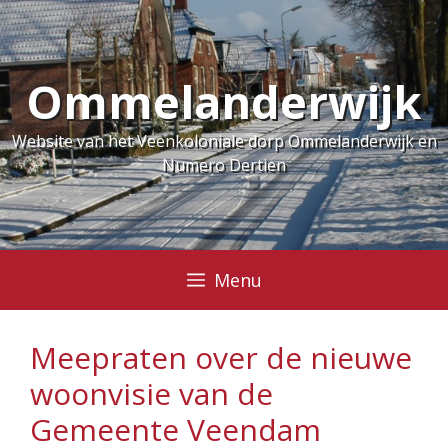
Ga
naar
de
Ommelanderwijk
inhoud
Website van het Veenkoloniale dorp Ommelanderwijk en
Numero Dertien
Menu
Meepraten over de nieuwe
woonvisie van de
Gemeente Veendam