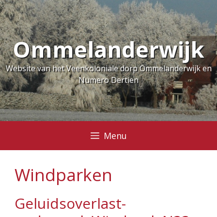
Ga
naar
de
Ommelanderwijk
inhoud
Website van het Veenkoloniale dorp Ommelanderwijk en
Numero Dertien
Menu
Windparken
Geluidsoverlast-