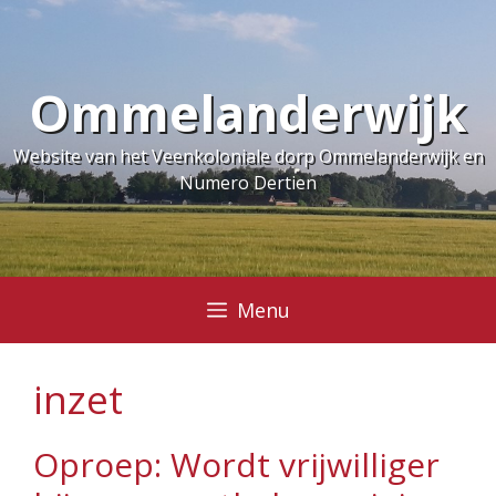
Ga
naar
de
Ommelanderwijk
inhoud
Website van het Veenkoloniale dorp Ommelanderwijk en
Numero Dertien
Menu
inzet
Oproep: Wordt vrijwilliger