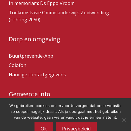
In memoriam: Ds Eppo Vroom
Toekomstvisie Ommelanderwijk-Zuidwending
(richting 2050)
Dorp en omgeving
Buurtpreventie-App
Colofon
Handige contactgegevens
Gemeente info
We gebruiken cookies om ervoor te zorgen dat onze website
Gemeente Veendam
zo soepel mogelijk draait. Als je doorgaat met het gebruiken
van de website, gaan we er vanuit dat je ermee instemt.
Ok
Privacybeleid