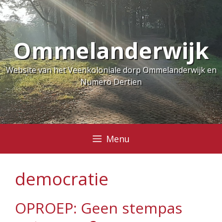
Ga
naar
de
Ommelanderwijk
inhoud
Website van het Veenkoloniale dorp Ommelanderwijk en
Numero Dertien
Menu
democratie
OPROEP: Geen stempas