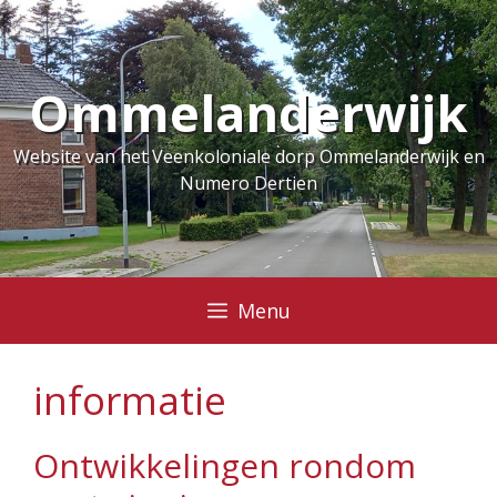
Ga
naar
de
Ommelanderwijk
inhoud
Website van het Veenkoloniale dorp Ommelanderwijk en
Numero Dertien
Menu
informatie
Ontwikkelingen rondom