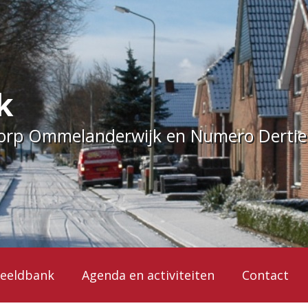
k
dorp Ommelanderwijk en Numero Derti
eeldbank
Agenda en activiteiten
Contact