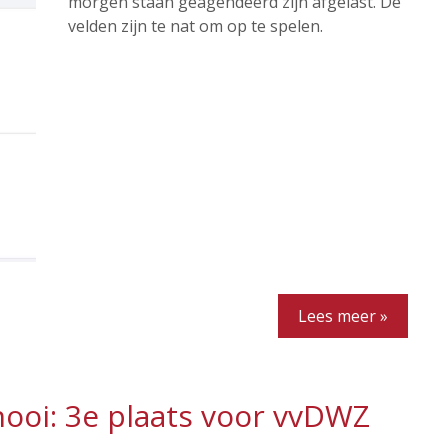
morgen staan geagendeerd zijn afgelast. De
velden zijn te nat om op te spelen.
Lees meer »
ooi: 3e plaats voor vvDWZ