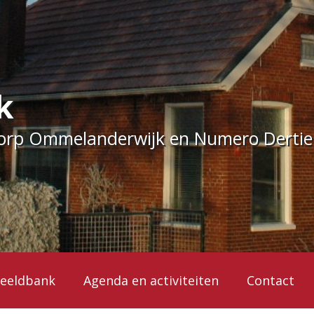
k
dorp Ommelanderwijk en Numero Derti
eeldbank
Agenda en activiteiten
Contact