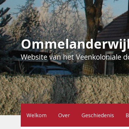
Ga
naar
de
inhoud
Ommelanderwij
Website van het Veenkoloniale 
Welkom
Over
Geschiedenis
B