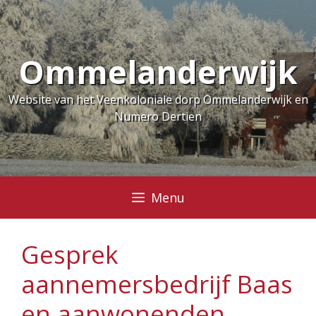
Ga
naar
de
Ommelanderwijk
inhoud
Website van het Veenkoloniale dorp Ommelanderwijk en
Numero Dertien
Menu
Gesprek
aannemersbedrijf Baas
en aanwonenden