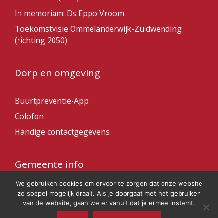
In memoriam: Ds Eppo Vroom
Toekomstvisie Ommelanderwijk-Zuidwending
(richting 2050)
Dorp en omgeving
Buurtpreventie-App
Colofon
Handige contactgegevens
Gemeente info
We gebruiken cookies om ervoor te zorgen dat onze website
Gemeente Veendam
zo soepel mogelijk draait. Als je doorgaat met het gebruiken
van de website, gaan we er vanuit dat je ermee instemt.