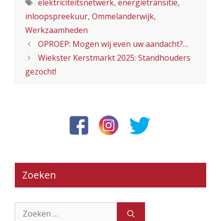
Tags
elektriciteitsnetwerk
,
energietransitie
,
inloopspreekuur
,
Ommelanderwijk
,
Werkzaamheden
OPROEP: Mogen wij even uw aandacht?…
Wiekster Kerstmarkt 2025: Standhouders
gezocht!
Zoeken
Zoek
naar: