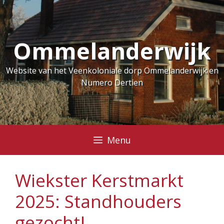
Ga
naar
de
Ommelanderwijk
inhoud
Website van het Veenkoloniale dorp Ommelanderwijk en
Numero Dertien
Menu
Wiekster Kerstmarkt
2025: Standhouders
gezocht!