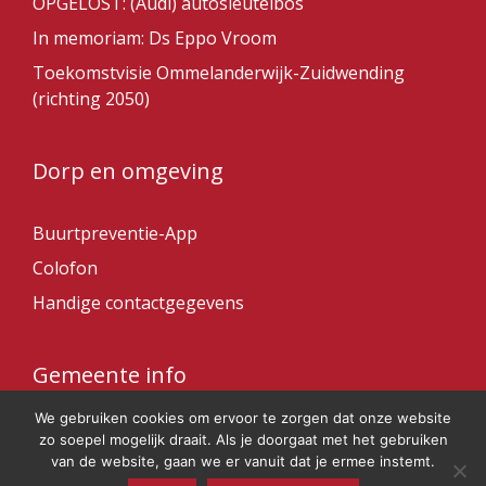
OPGELOST: (Audi) autosleutelbos
In memoriam: Ds Eppo Vroom
Toekomstvisie Ommelanderwijk-Zuidwending
(richting 2050)
Dorp en omgeving
Buurtpreventie-App
Colofon
Handige contactgegevens
Gemeente info
We gebruiken cookies om ervoor te zorgen dat onze website
Gemeente Veendam
zo soepel mogelijk draait. Als je doorgaat met het gebruiken
van de website, gaan we er vanuit dat je ermee instemt.