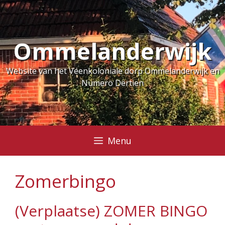
Ga
naar
de
Ommelanderwijk
inhoud
Website van het Veenkoloniale dorp Ommelanderwijk en
Numero Dertien
Menu
Zomerbingo
(Verplaatse) ZOMER BINGO