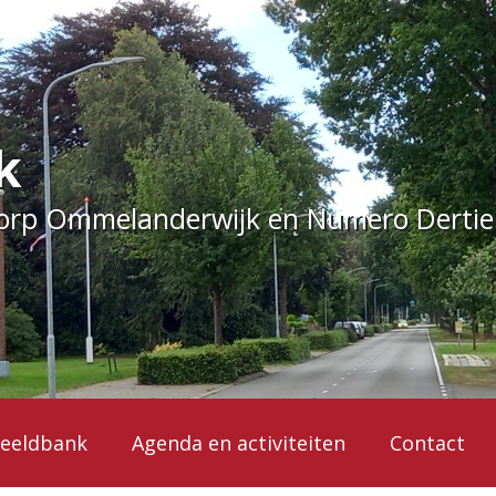
k
dorp Ommelanderwijk en Numero Derti
eeldbank
Agenda en activiteiten
Contact