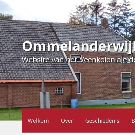
Ga
naar
de
inhoud
Ommelanderwij
Website van het Veenkoloniale 
Welkom
Over
Geschiedenis
B