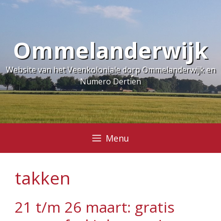
Ga
naar
de
Ommelanderwijk
inhoud
Website van het Veenkoloniale dorp Ommelanderwijk en
Numero Dertien
Menu
takken
21 t/m 26 maart: gratis