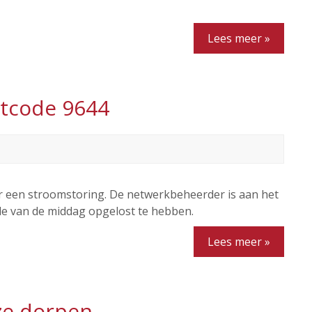
Lees meer »
stcode 9644
or een stroomstoring. De netwerkbeheerder is aan het
e van de middag opgelost te hebben.
Lees meer »
ze dorpen