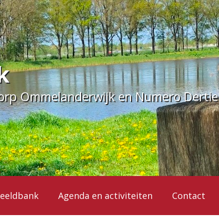
k
dorp Ommelanderwijk en Numero Derti
eeldbank
Agenda en activiteiten
Contact