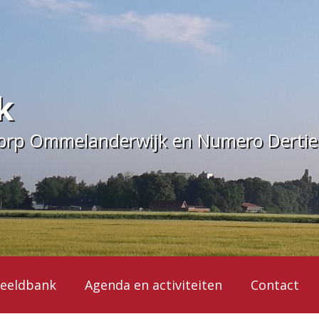
k
dorp Ommelanderwijk en Numero Derti
eeldbank
Agenda en activiteiten
Contact