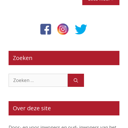
Zoeken
Zoek
naar:
Over deze site
Door- en voor inwoners en oud- inwoners van het