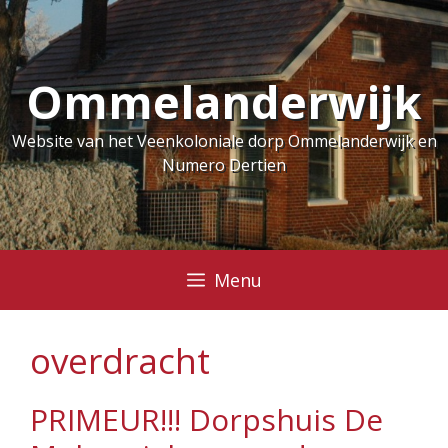
Ga
naar
de
Ommelanderwijk
inhoud
Website van het Veenkoloniale dorp Ommelanderwijk en
Numero Dertien
Menu
overdracht
PRIMEUR!!! Dorpshuis De