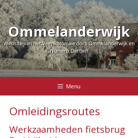
Ga
naar
de
Ommelanderwijk
inhoud
Website van het Veenkoloniale dorp Ommelanderwijk en
Numero Dertien
Menu
Omleidingsroutes
Werkzaamheden fietsbrug