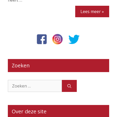
heeft …
Lees meer »
Zoeken
Zoek
naar:
Over deze site