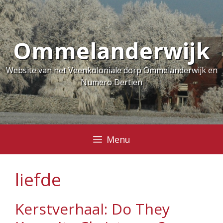
Ga
naar
de
Ommelanderwijk
inhoud
Website van het Veenkoloniale dorp Ommelanderwijk en
Numero Dertien
Menu
liefde
Kerstverhaal: Do They