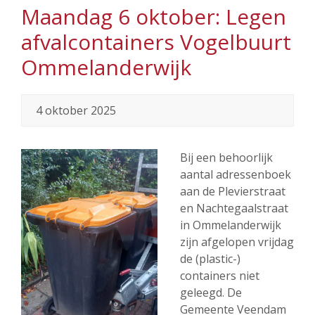
Maandag 6 oktober: Legen
afvalcontainers Vogelbuurt
Ommelanderwijk
4 oktober 2025
Bij een behoorlijk
aantal adressenboek
aan de Plevierstraat
en Nachtegaalstraat
in Ommelanderwijk
zijn afgelopen vrijdag
de (plastic-)
containers niet
geleegd. De
Gemeente Veendam