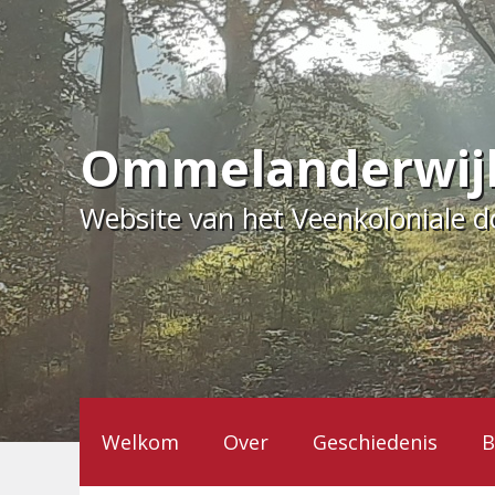
Ga
naar
de
inhoud
Ommelanderwij
Website van het Veenkoloniale 
Welkom
Over
Geschiedenis
B