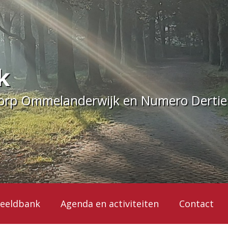
k
dorp Ommelanderwijk en Numero Derti
eeldbank
Agenda en activiteiten
Contact