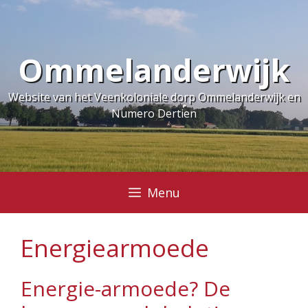
Ga
naar
de
Ommelanderwijk
inhoud
Website van het Veenkoloniale dorp Ommelanderwijk en
Numero Dertien
Menu
Energiearmoede
Energie-armoede? De