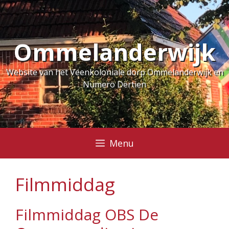
Ga
naar
de
Ommelanderwijk
inhoud
Website van het Veenkoloniale dorp Ommelanderwijk en
Numero Dertien
Menu
Filmmiddag
Filmmiddag OBS De