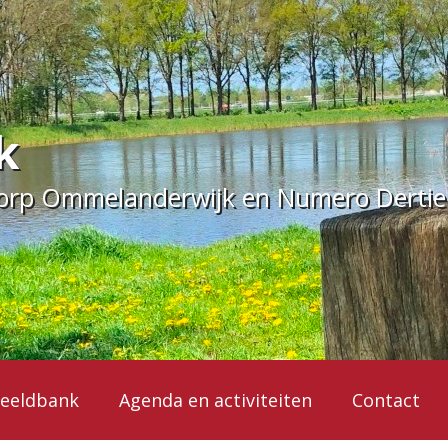
k
dorp Ommelanderwijk en Numero Derti
eeldbank
Agenda en activiteiten
Contact