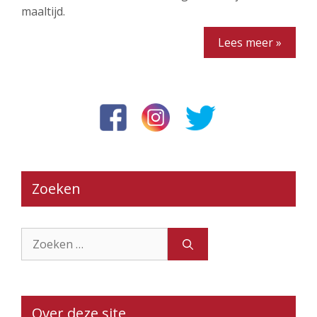
maaltijd.
Lees meer »
Zoeken
Zoek
naar:
Over deze site