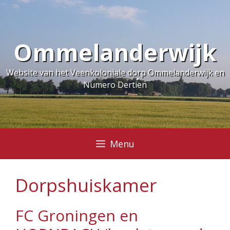
Ga
naar
de
Ommelanderwijk
inhoud
Website van het Veenkoloniale dorp Ommelanderwijk en
Numero Dertien
Menu
Dorpshuiskamer
FC Groningen en