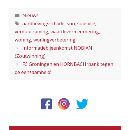
Categorieën
Nieuws
Tags
aardbevingsschade
,
snn
,
subsidie
,
verduurzaming
,
waardevermeerdering
,
woning
,
woningverbetering
Informatiebijeenkomst NOBIAN
(Zoutwinning)
FC Groningen en HORNBACH ‘bank tegen
de eenzaamheid’