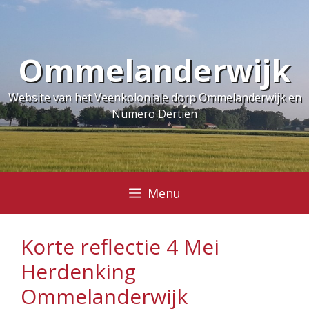
Ga
naar
de
Ommelanderwijk
inhoud
Website van het Veenkoloniale dorp Ommelanderwijk en
Numero Dertien
Menu
Korte reflectie 4 Mei
Herdenking
Ommelanderwijk