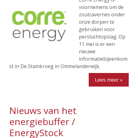
voornemens om de
zoutcavernes onder
onze dorpen te
gebruiken voor
persluchtopslag. Op
11 mei is er een
nieuwe
informatiebijeenkom
st in De Stainkroeg in Ommelanderwijk.
Lees meer »
Nieuws van het
energiebuffer /
EnergyStock