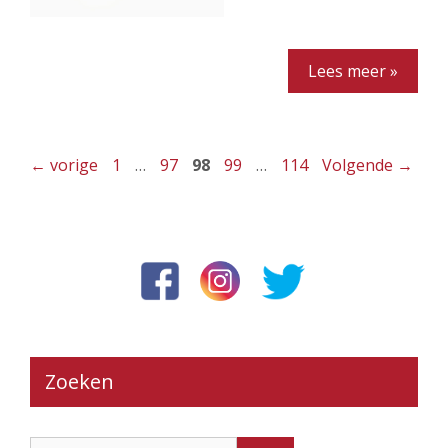
Lees meer »
Pagina
Pagina
Pagina
Pagina
Pagina
←
vorige
1
…
97
98
99
…
114
Volgende
→
Zoeken
Zoek