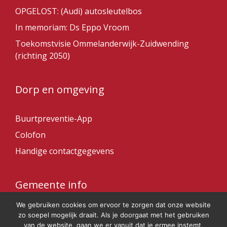
OPGELOST: (Audi) autosleutelbos
In memoriam: Ds Eppo Vroom
Toekomstvisie Ommelanderwijk-Zuidwending
(richting 2050)
Dorp en omgeving
Buurtpreventie-App
Colofon
Handige contactgegevens
Gemeente info
We gebruiken cookies om ervoor te zorgen dat onze website
Gemeente Veendam
zo soepel mogelijk draait. Als je doorgaat met het gebruiken
van de website, gaan we er vanuit dat je ermee instemt.