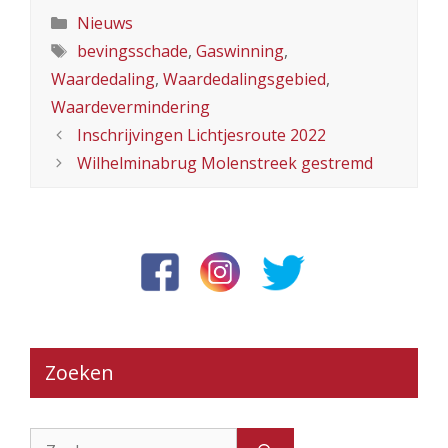
Categorieën
Nieuws
Tags
bevingsschade
,
Gaswinning
,
Waardedaling
,
Waardedalingsgebied
,
Waardevermindering
Inschrijvingen Lichtjesroute 2022
Wilhelminabrug Molenstreek gestremd
Zoeken
Zoek