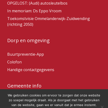
OPGELOST: (Audi) autosleutelbos
In memoriam: Ds Eppo Vroom
Toekomstvisie Ommelanderwijk-Zuidwending
(richting 2050)
Dorp en omgeving
Buurtpreventie-App
Colofon
Handige contactgegevens
Gemeente info
We gebruiken cookies om ervoor te zorgen dat onze website
Gemeente Veendam
zo soepel mogelijk draait. Als je doorgaat met het gebruiken
van de website, gaan we er vanuit dat je ermee instemt.