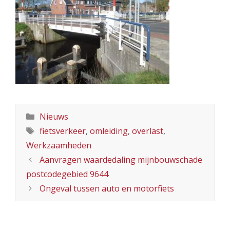
Categorieën
Nieuws
Tags
fietsverkeer
,
omleiding
,
overlast
,
Werkzaamheden
Aanvragen waardedaling mijnbouwschade
postcodegebied 9644
Ongeval tussen auto en motorfiets