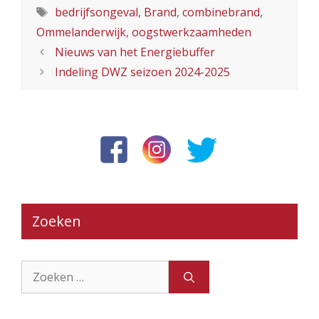
Tags
bedrijfsongeval
,
Brand
,
combinebrand
,
Ommelanderwijk
,
oogstwerkzaamheden
Nieuws van het Energiebuffer
Indeling DWZ seizoen 2024-2025
Zoeken
Zoek
naar: