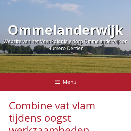
Ga
naar
de
Ommelanderwijk
inhoud
Website van het Veenkoloniale dorp Ommelanderwijk en
Numero Dertien
Menu
Combine vat vlam
tijdens oogst
werkzaamheden