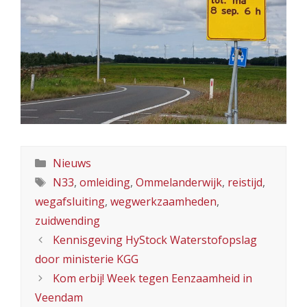
Categorieën
Nieuws
Tags
N33
,
omleiding
,
Ommelanderwijk
,
reistijd
,
wegafsluiting
,
wegwerkzaamheden
,
zuidwending
Kennisgeving HyStock Waterstofopslag
door ministerie KGG
Kom erbij! Week tegen Eenzaamheid in
Veendam