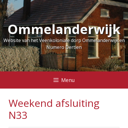
Ga
naar
de
Ommelanderwijk
inhoud
Website van het Veenkoloniale dorp Ommelanderwijk en
Numero Dertien
Menu
Weekend afsluiting
N33