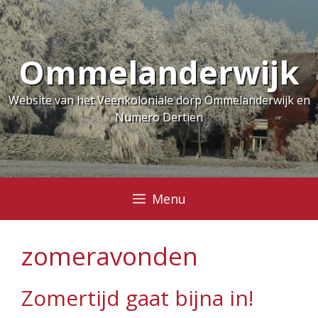
Ga
naar
de
Ommelanderwijk
inhoud
Website van het Veenkoloniale dorp Ommelanderwijk en
Numero Dertien
Menu
zomeravonden
Zomertijd gaat bijna in!