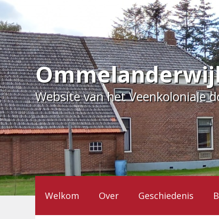
Ga
naar
de
inhoud
Ommelanderwij
Website van het Veenkoloniale 
Welkom
Over
Geschiedenis
B