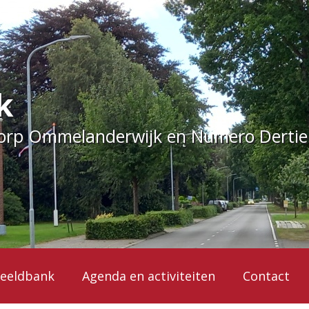
k
dorp Ommelanderwijk en Numero Derti
eeldbank
Agenda en activiteiten
Contact