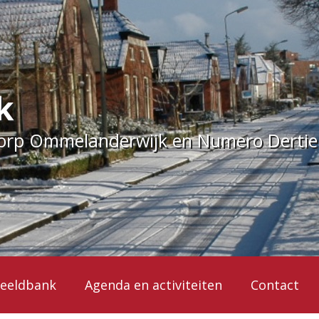
k
dorp Ommelanderwijk en Numero Derti
eeldbank
Agenda en activiteiten
Contact