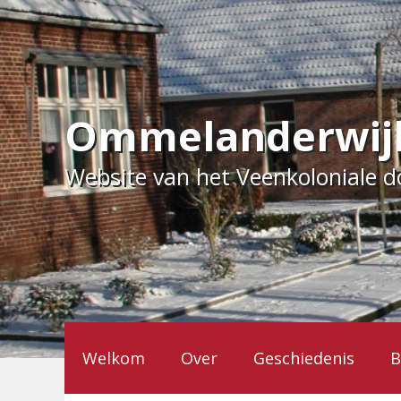
Ga
naar
de
inhoud
Ommelanderwij
Website van het Veenkoloniale 
Welkom
Over
Geschiedenis
B