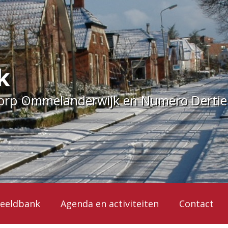
k
dorp Ommelanderwijk en Numero Derti
eeldbank
Agenda en activiteiten
Contact