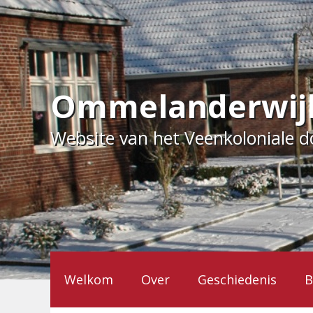
Ga
naar
de
inhoud
Ommelanderwij
Website van het Veenkoloniale 
Welkom
Over
Geschiedenis
B