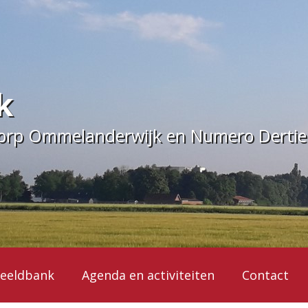
k
dorp Ommelanderwijk en Numero Derti
eeldbank
Agenda en activiteiten
Contact