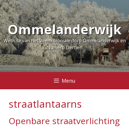
Ga
naar
de
Ommelanderwijk
inhoud
Website van het Veenkoloniale dorp Ommelanderwijk en
Numero Dertien
Menu
straatlantaarns
Openbare straatverlichting